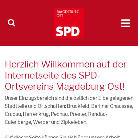
Herzlich Willkommen auf der
Internetseite des SPD-
Ortsvereins Magdeburg Ost!
Unser Einzugsbereich sind die östlich der Elbe gelegenen
Stadtteile und Ortschaften: Brückfeld, Berliner Chaussee,
Cracau, Herrenkrug, Pechau, Prester, Randau-
Calenberge, Werder und Zipkeleben.
Auf dieser Seite können Sie sich über unsere Arbeit