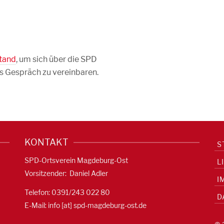
stand
, um sich über die SPD
es Gespräch zu vereinbaren.
KONTAKT
S
SPD-Ortsverein Magdeburg-Ost
L
Vorsitzender: Daniel Adler
I
Telefon: 0391/
243 022 80
D
E-Mail: info [at] spd-magdeburg-ost.de