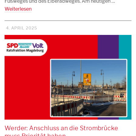
Fußweges und des Elberadweges. Am heutigen …
Weiterlesen
4. APRIL 2025
Werder: Anschluss an die Strombrücke
muss Priorität haben