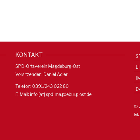
KONTAKT
S
SPD-Ortsverein Magdeburg-Ost
L
Vorsitzender: Daniel Adler
I
Telefon: 0391/
243 022 80
D
E-Mail: info [at] spd-magdeburg-ost.de
© 
Ma