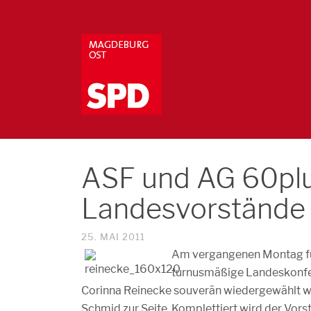
ASF und AG 60pl
Landesvorstände
25. MAI 2011
Am vergangenen Montag fü
turnusmäßige Landeskonfere
Corinna Reinecke souverän wiedergewählt wurd
Schmid zur Seite. Komplettiert wird der Vorst