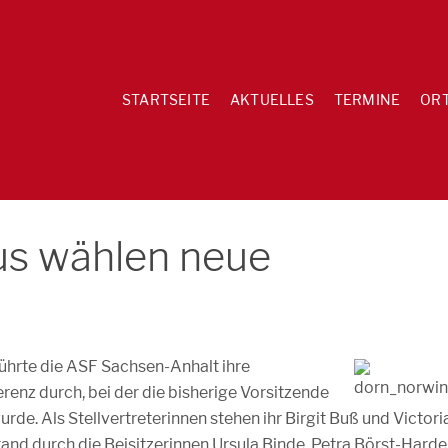
STARTSEITE
AKTUELLES
TERMINE
OR
us wählen neue
hrte die ASF Sachsen-Anhalt ihre
nz durch, bei der die bisherige Vorsitzende
e. Als Stellvertreterinnen stehen ihr Birgit Buß und Victori
and durch die Beisitzerinnen Ursula Binde, Petra Börst-Harder