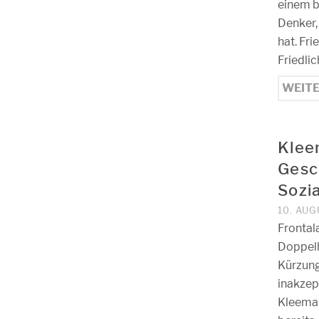
einem b
Denker,
hat. Fr
Friedli
WEIT
Klee
Gesc
Sozi
10. AU
Frontal
Doppel
Kürzung
inakzep
Kleeman