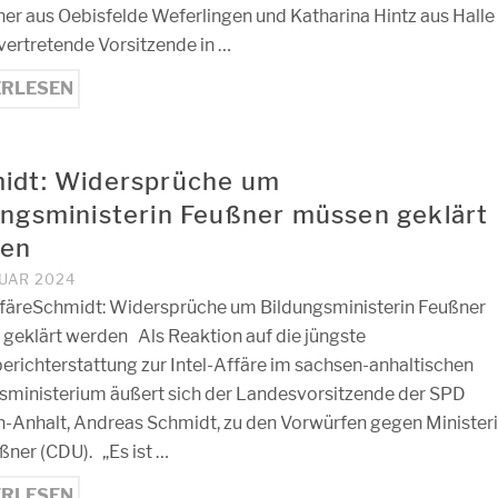
er aus Oebisfelde Weferlingen und Katharina Hintz aus Halle
lvertretende Vorsitzende in …
ERLESEN
idt: Widersprüche um
ungsministerin Feußner müssen geklärt
en
RUAR 2024
ffäreSchmidt: Widersprüche um Bildungsministerin Feußner
geklärt werden Als Reaktion auf die jüngste
erichterstattung zur Intel-Affäre im sachsen-anhaltischen
sministerium äußert sich der Landesvorsitzende der SPD
-Anhalt, Andreas Schmidt, zu den Vorwürfen gegen Minister
ßner (CDU). „Es ist …
ERLESEN