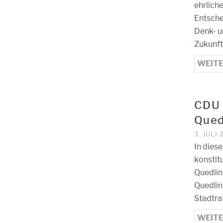
ehrlich
Entsche
Denk- u
Zukunft
WEIT
CDU 
Qued
3. JULI
In dies
konstit
Quedlin
Quedlin
Stadtra
WEIT