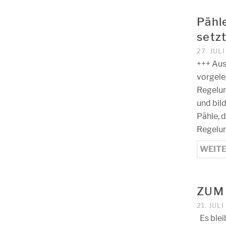
Pähl
setzt
27. JUL
+++ Aus
vorgele
Regelun
und bil
Pähle, 
Regelun
WEIT
ZUM
21. JUL
Es blei