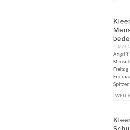
Klee
Mens
bede
4. MAI 
Angriff
Mensche
Freitag
Europaa
Spitzen
WEIT
Kleem
Schul