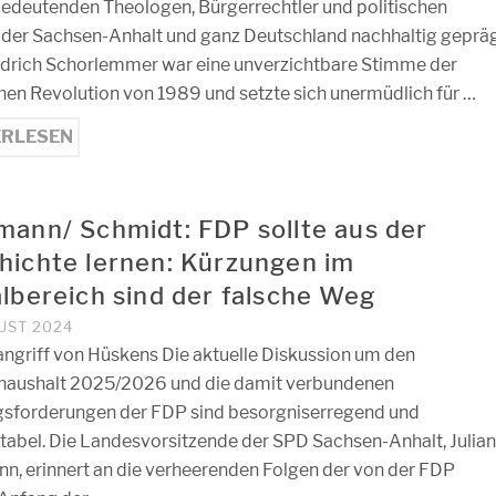
edeutenden Theologen, Bürgerrechtler und politischen
 der Sachsen-Anhalt und ganz Deutschland nachhaltig geprä
iedrich Schorlemmer war eine unverzichtbare Stimme der
chen Revolution von 1989 und setzte sich unermüdlich für …
ERLESEN
mann/ Schmidt: FDP sollte aus der
hichte lernen: Kürzungen im
albereich sind der falsche Weg
GUST 2024
angriff von Hüskens Die aktuelle Diskussion um den
haushalt 2025/2026 und die damit verbundenen
sforderungen der FDP sind besorgniserregend und
tabel. Die Landesvorsitzende der SPD Sachsen-Anhalt, Julia
n, erinnert an die verheerenden Folgen der von der FDP