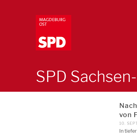
SPD Sachsen-
Nach
von 
10. SE
In tief