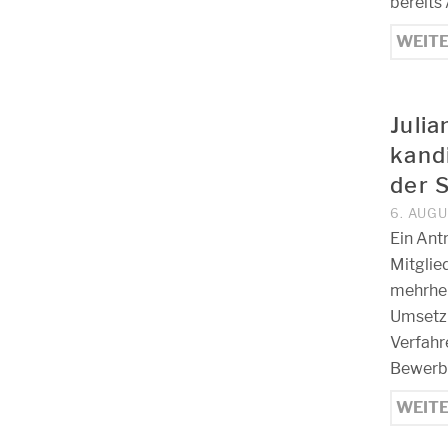
bereits
WEIT
Juli
kand
der 
6. AUG
Ein Antr
Mitglie
mehrhei
Umsetz
Verfahr
Bewerbu
WEIT