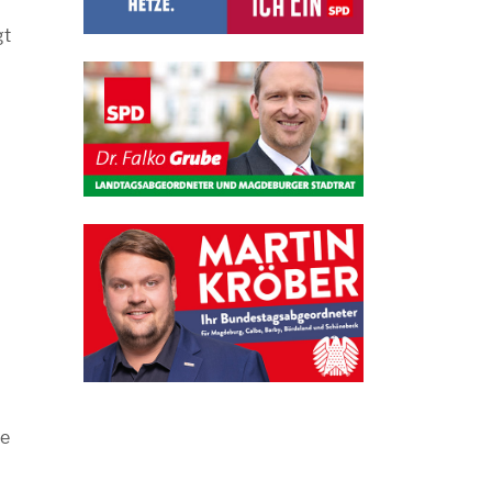
gt
ne