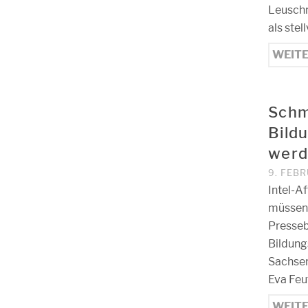
Leuschn
als stel
WEIT
Schm
Bild
werd
9. FEB
Intel-A
müssen 
Presseb
Bildung
Sachsen
Eva Feu
WEIT