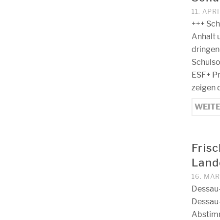
11. APR
+++ Sch
Anhalt 
dringen
Schulso
ESF+ Pr
zeigen 
WEIT
Fris
Land
16. MÄ
Dessau-
Dessau-
Abstimm